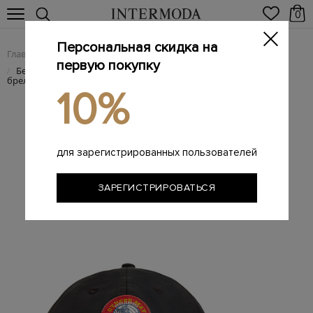
0
Персональная скидка на
Главная
Мужчинам
Аксессуары
Головные уборы
/
/
/
первую покупку
Бейсболка из влагозащитного нейлона с нашивкой и
/
брелоком
10%
для зарегистрированных пользователей
ЗАРЕГИСТРИРОВАТЬСЯ