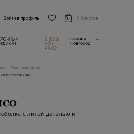
Войти в профиль
0 бонусов
0
АРОЧНЫЙ
8 (800)
Нижний
Новгород
ИФИКАТ
500-
43-83
ры
Головные уборы
/
алью и ремешком
ICO
сболка с литой деталью и