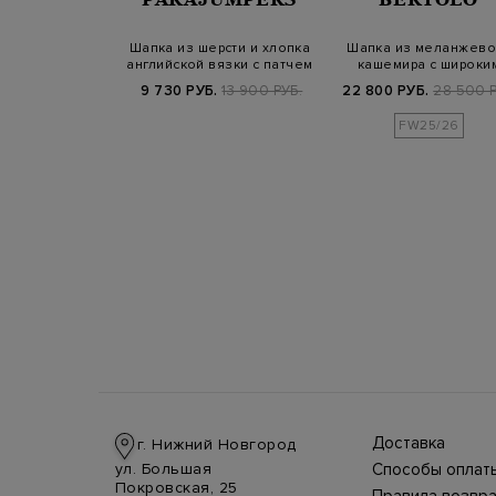
рсти и хлопка с
Шапка из шерсти и хлопка
Шапка из меланжево
ором и патчем
английской вязки с патчем
кашемира с широки
в т…
отворотом
.
10 600 РУБ.
9 730 РУБ.
13 900 РУБ.
22 800 РУБ.
28 500 Р
25/26
FW25/26
Доставка
г. Нижний Новгород
Доставка в стра
ул. Большая
Способы оплат
производится
Оплата в интерн
Покровская, 25
курьерской слу
Правила возвра