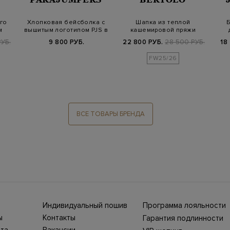
го
Хлопковая бейсболка с
Шапка из теплой
Б
м
вышитым логотипом PJS в
кашемировой пряжи
тон
английской вязки
УБ.
9 800 РУБ.
22 800 РУБ.
28 500 РУБ.
18
FW25/26
ВСЕ ТОВАРЫ БРЕНДА
Индивидуальный пошив
Программа лояльности
ны СНГ
Ежегодно в бутики
ы
Контакты
Гарантия подлинности
Stefano Ricci, Brioni,
ет-
Нижний Новгород, ул.
жбой
Canali приезжают
та
Вакансии