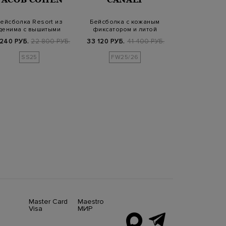
ейсболка Resort из
Бейсболка с кожаным
Регулируемая
денима с вышитыми
фиксатором и литой
карманом и к
деталями и логот…
символикой
логоти
 240 РУБ.
22 800 РУБ.
33 120 РУБ.
41 400 РУБ.
8 340 РУБ.
1
SS25
FW25/26
SS2
Master Card
Maestro
Visa
МИР