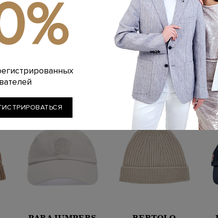
10%
Артикул: r76056c
Похожие товары
регистрированных
вателей
ГИСТРИРОВАТЬСЯ
PARAJUMPERS
BERTOLO