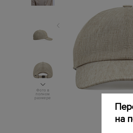
Фото в
полном
размере
Пер
на 