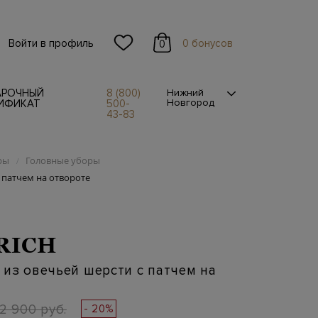
Войти в профиль
0 бонусов
0
АРОЧНЫЙ
8 (800)
Нижний
Новгород
ИФИКАТ
500-
43-83
ры
Головные уборы
/
 патчем на отвороте
RICH
из овечьей шерсти с патчем на
12 900 руб.
- 20%