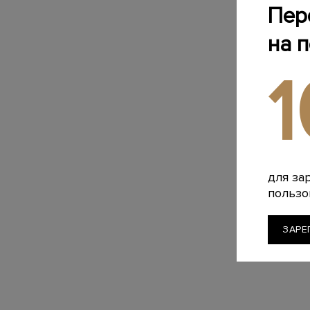
Пер
на 
для за
пользо
ЗАРЕ