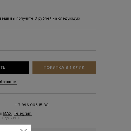
 вещи вы получите 0 рублей на следующую
ТЬ
ПОКУПКА В 1 КЛИК
збранное
+ 7 996 066 15 88
 в
MAX
,
Telegram
0 до 21:00)