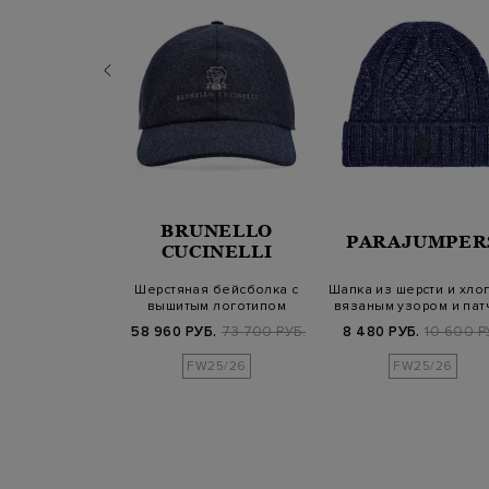
BRUNELLO
UDGI
PARAJUMPER
CUCINELLI
ейсболка из
Шерстяная бейсболка с
Шапка из шерсти и хлоп
ного стеганого
вышитым логотипом
вязаным узором и пат
йлона
Solomeo
Б.
6 900 РУБ.
58 960 РУБ.
73 700 РУБ.
8 480 РУБ.
10 600 Р
CE
FW25/26
FW25/26
FW25/26