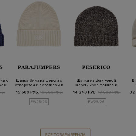
S
PARAJUMPERS
PESERICO
ка с
Шапка-бини из шерсти с
Шапка из фактурной
В
чем
отворотом и логотипом в
шерсти knop mouliné и
тон
пряжи альпака
УБ.
15 600 РУБ.
19 500 РУБ.
14 240 РУБ.
17 800 РУБ.
32
FW25/26
FW25/26
ВСЕ ТОВАРЫ БРЕНДА