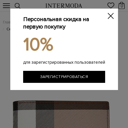
0
Персональная скидка на
Главная
Мужчинам
Аксессуары
Изделия из кожи
/
/
/
первую покупку
Складной бумажник с отделкой из кожи и принтом
/
10%
для зарегистрированных пользователей
ЗАРЕГИСТРИРОВАТЬСЯ