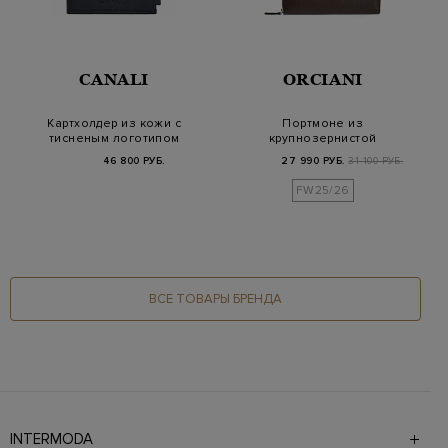
CANALI
ORCIANI
Картхолдер из кожи с
Портмоне из
тисненым логотипом
крупнозернистой
и патчем-стрел…
телячьей кожи с
46 800 РУБ.
27 990 РУБ.
31 100 РУБ.
логотипом
FW25/26
ВСЕ ТОВАРЫ БРЕНДА
INTERMODA