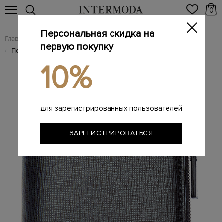
0
Персональная скидка на
Главная
Мужчинам
Аксессуары
Изделия из кожи
/
/
/
первую покупку
Портмоне из сафьяновой кожи с двумя отделениями
/
10%
для зарегистрированных пользователей
ЗАРЕГИСТРИРОВАТЬСЯ