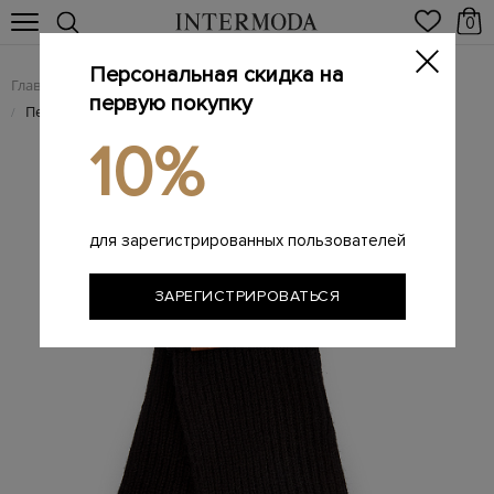
0
Персональная скидка на
Главная
Мужчинам
Аксессуары
Перчатки, варежки
/
/
/
первую покупку
Перчатки английской вязки из теплой кашемировой пряжи
/
10%
для зарегистрированных пользователей
ЗАРЕГИСТРИРОВАТЬСЯ