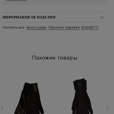
ИНФОРМАЦИЯ ОБ ИЗДЕЛИИ
Материал: кашемир 100%
Смотреть все:
Аксессуары
,
Перчатки, варежки
,
ELEVENTY
Стиль: Перчатки
Цвет: Черный
Артикул: l77gual02 22
Похожие товары