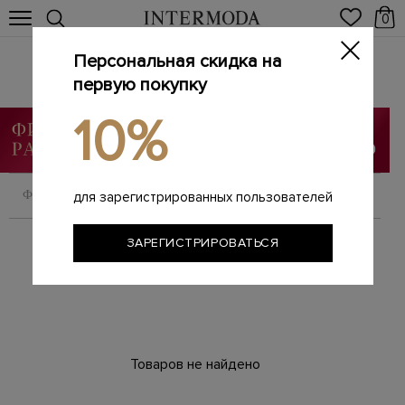
0
Персональная скидка на
Платки
Главная
первую покупку
Мужчинам
Аксессуары
Платки
/
/
/
10%
ФИЛЬТРОВАТЬ
СОРТИРОВАТЬ
для зарегистрированных пользователей
ЗАРЕГИСТРИРОВАТЬСЯ
Товаров не найдено