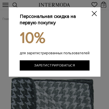
0
Персональная скидка на
Главная
Мужчинам
Аксессуары
Платки
платок
/
/
/
/
первую покупку
10%
для зарегистрированных пользователей
ЗАРЕГИСТРИРОВАТЬСЯ