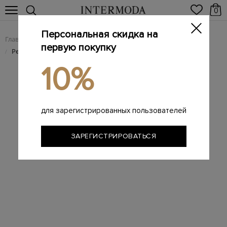
0
Персональная скидка на
Главная
Мужчинам
Аксессуары
Ремни
/
/
/
первую покупку
Ремень из кожи с эффектом плетения
/
10%
для зарегистрированных пользователей
ЗАРЕГИСТРИРОВАТЬСЯ