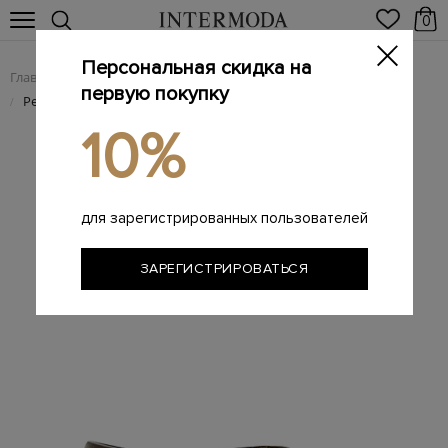
0
Персональная скидка на
Главная
Мужчинам
Аксессуары
Ремни
/
/
/
первую покупку
Ремень B-Aron из кожи с состаренным эффектом
/
10%
для зарегистрированных пользователей
ЗАРЕГИСТРИРОВАТЬСЯ