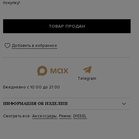
покупку!
ТОВАР ПРОДАН
Добавить в избранное
Telegram
Ежедневно с 10:00 до 21:00
ИНФОРМАЦИЯ ОБ ИЗДЕЛИИ
Материал: кожа 100%
Смотреть все:
Аксессуары
,
Ремни
,
DIESEL
Стиль: Классическая ширина
Цвет: Коричневый
Артикул: x09254ps142t8031
Ширина изделия: 4 см