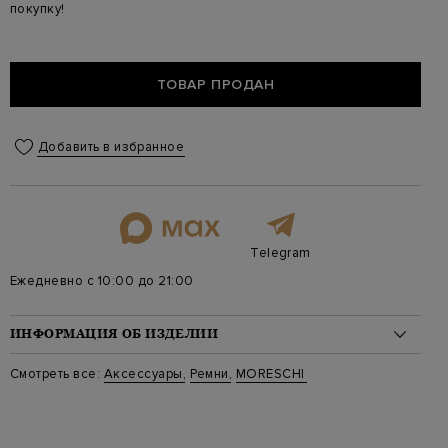
покупку!
ТОВАР ПРОДАН
Добавить в избранное
Telegram
Ежедневно с 10:00 до 21:00
ИНФОРМАЦИЯ ОБ ИЗДЕЛИИ
Материал: кожа 100%
Смотреть все:
Аксессуары
,
Ремни
,
MORESCHI
Стиль: Классическая ширина
Цвет: Синий
Артикул: 307012 blue