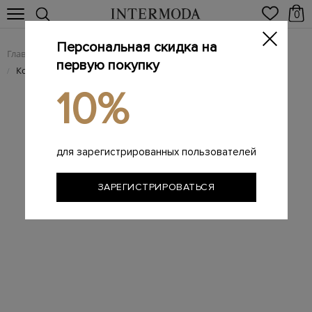
0
Персональная скидка на
Главная
Мужчинам
Аксессуары
Ремни
/
/
/
первую покупку
Кожаный ремень ручной работы с литой пряжкой
/
10%
для зарегистрированных пользователей
ЗАРЕГИСТРИРОВАТЬСЯ