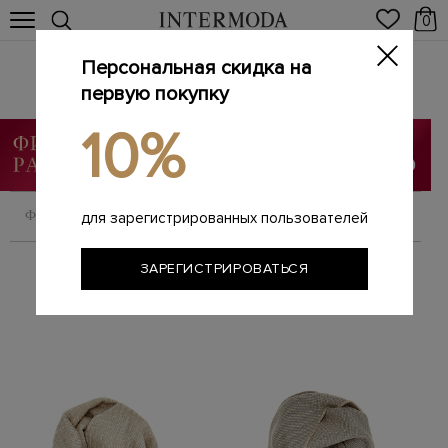
0
Персональная скидка на
Брендовые мужские шарфы
Главная
первую покупку
Мужчинам
Аксессуары
Шарфы
/
/
/
10%
ФИЛЬТРОВАТЬ
СОРТИРОВАТЬ
для зарегистрированных пользователей
ЗАРЕГИСТРИРОВАТЬСЯ