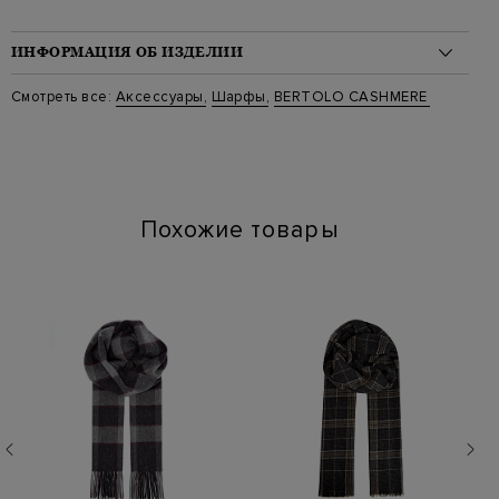
ИНФОРМАЦИЯ ОБ ИЗДЕЛИИ
Материал: кашемир 100%
Смотреть все:
Аксессуары
,
Шарфы
,
BERTOLO CASHMERE
Стиль: Шарфы, Однотонный
Цвет: Серый
Артикул: 000250 001860 0003
Параметры изделия: 180х38
Похожие товары