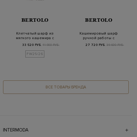
BERTOLO
BERTOLO
Клетчатый шарф из
Кашемировый шарф
мягкого кашемира с
ручной работы с
крученой бахромой
узором в клетку
33 520 РУБ.
41 900 РУБ.
27 720 РУБ.
39 600 РУБ.
FW25/26
ВСЕ ТОВАРЫ БРЕНДА
INTERMODA