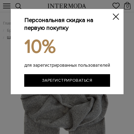
0
Персональная скидка на
Главная
Мужчинам
Аксессуары
/
/
первую покупку
Брендовые мужские шарфы
/
Шарф из мягкой кашемировой пряжи с бахромой
/
10%
для зарегистрированных пользователей
ЗАРЕГИСТРИРОВАТЬСЯ