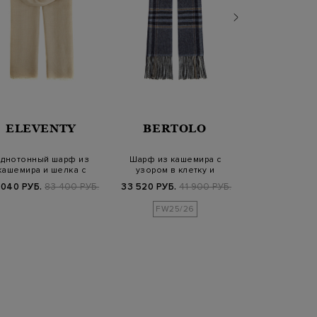
BRUN
ELEVENTY
BERTOLO
CUCIN
днотонный шарф из
Шарф из кашемира с
Теплый шарф и
кашемира и шелка с
узором в клетку и
кашемира в
короткой бахромо…
бахромой
 040 РУБ.
83 400 РУБ.
33 520 РУБ.
41 900 РУБ.
39 900 РУБ.
7
FW25/26