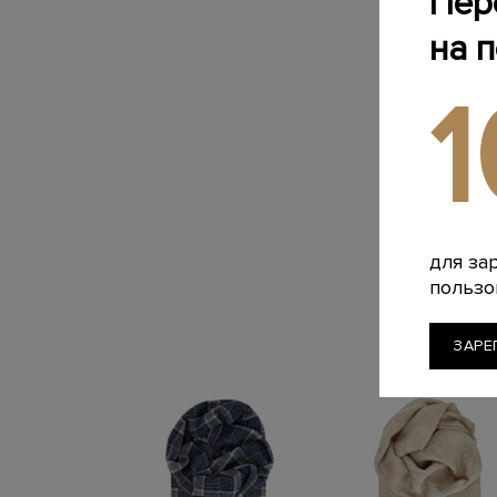
Пер
на 
для за
пользо
ЗАРЕ