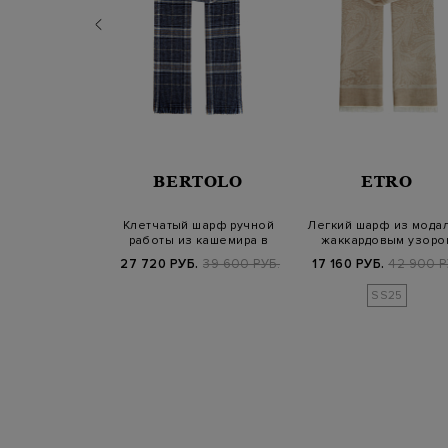
RTOLO
BERTOLO
ETRO
гкого кашемира
Клетчатый шарф ручной
Легкий шарф из модал
вронным
работы из кашемира в
жаккардовым узоро
летением
синей гамме
пейсли
Б.
45 000 РУБ.
27 720 РУБ.
39 600 РУБ.
17 160 РУБ.
42 900 Р
25/26
SS25