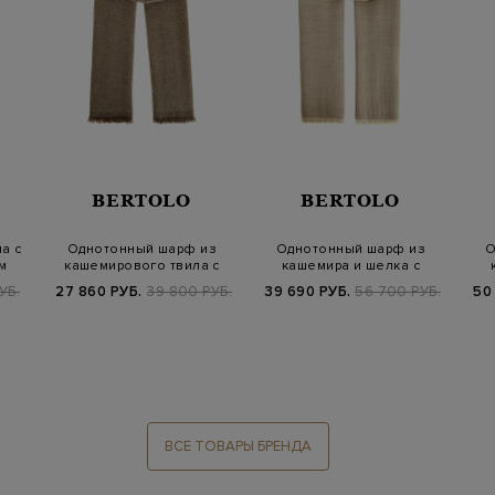
BERTOLO
BERTOLO
а с
Однотонный шарф из
Однотонный шарф из
О
м
кашемирового твила с
кашемира и шелка с
бахромой в тон
короткой бахромо…
УБ.
27 860 РУБ.
39 800 РУБ.
39 690 РУБ.
56 700 РУБ.
50
ВСЕ ТОВАРЫ БРЕНДА