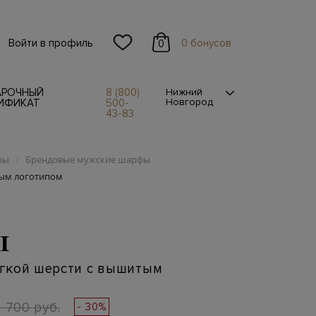
Войти в профиль
0 бонусов
0
АРОЧНЫЙ
8 (800)
Нижний
Новгород
ИФИКАТ
500-
43-83
ры
Брендовые мужские шарфы
/
тым логотипом
I
гкой шерсти с вышитым
2 700 руб.
- 30%