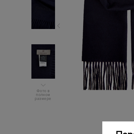
Фото в
полном
размере