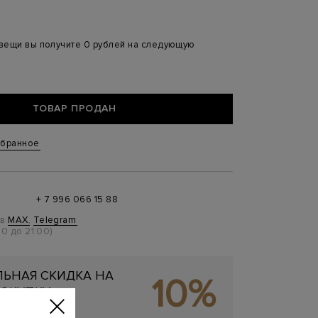
 вещи вы получите 0 рублей на следующую
ТОВАР ПРОДАН
збранное
+ 7 996 066 15 88
 в
MAX
,
Telegram
0 до 21:00)
ЬНАЯ СКИДКА НА
10%
ОКУПКУ