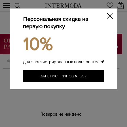
0
Персональная скидка на
Аутлет
первую покупку
Главная
Мужчинам
Аутлет
/
/
10%
ФИЛЬТРОВАТЬ
СОРТИРОВАТЬ
для зарегистрированных пользователей
ЗАРЕГИСТРИРОВАТЬСЯ
Товаров не найдено