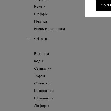
ЗАРЕ
Ремни
Шарфы
Платки
Изделия из кожи
Обувь
Ботинки
Кеды
Сандалии
Туфли
Слипоны
Кроссовки
Шлепанцы
Лоферы