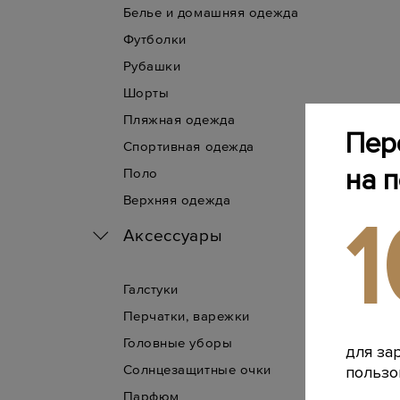
Белье и домашняя одежда
Футболки
Рубашки
Шорты
Пляжная одежда
Пер
Спортивная одежда
на 
Поло
Верхняя одежда
Аксессуары
Галстуки
Перчатки, варежки
Головные уборы
для за
Солнцезащитные очки
пользо
Парфюм