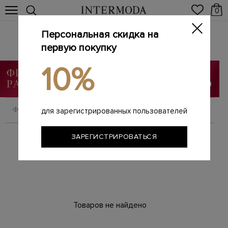
0
Персональная скидка на
VALENTINO
Главная
первую покупку
Мужчинам
Бренды
VALENTINO
/
/
/
10%
ФИЛЬТРОВАТЬ
СОРТИРОВАТЬ
для зарегистрированных пользователей
ЗАРЕГИСТРИРОВАТЬСЯ
Товаров не найдено