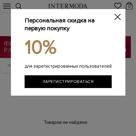
0
Персональная скидка на
YVES SALOMON
Главная
первую покупку
Мужчинам
Бренды
YVES SALOMON
/
/
/
10%
ФИЛЬТРОВАТЬ
СОРТИРОВАТЬ
для зарегистрированных пользователей
ЗАРЕГИСТРИРОВАТЬСЯ
Товаров не найдено