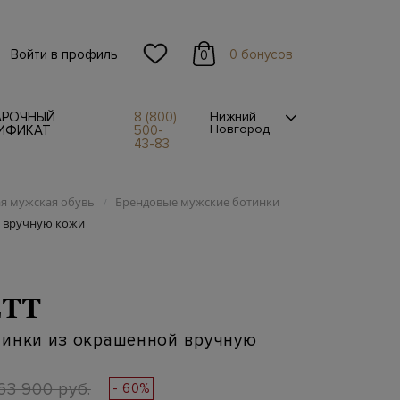
Войти в профиль
0 бонусов
0
АРОЧНЫЙ
8 (800)
Нижний
Новгород
ИФИКАТ
500-
43-83
я мужская обувь
Брендовые мужские ботинки
/
 вручную кожи
TT
тинки из окрашенной вручную
63 900 руб.
- 60%