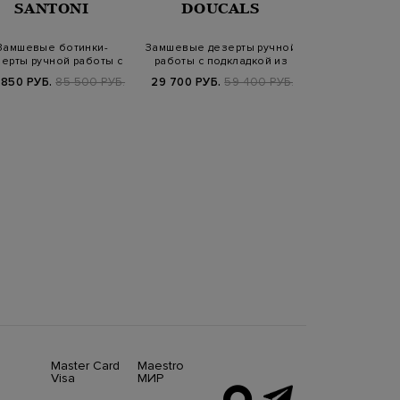
SANTONI
DOUCALS
YEE
Замшевые ботинки-
Замшевые дезерты ручной
Ботинки Yeezy 
ерты ручной работы с
работы с подкладкой из
'Oil
протектором
овчины
 850 РУБ.
85 500 РУБ.
29 700 РУБ.
59 400 РУБ.
39 830 РУБ.
5
Master Card
Maestro
Visa
МИР