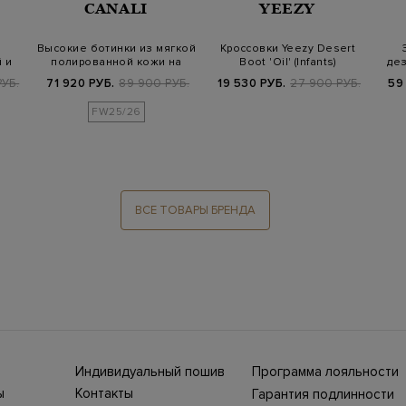
CANALI
YEEZY
Высокие ботинки из мягкой
Кроссовки Yeezy Desert
 и
полированной кожи на
Boot 'Oil' (Infants)
дез
молнии
РУБ.
71 920 РУБ.
89 900 РУБ.
19 530 РУБ.
27 900 РУБ.
59
FW25/26
ВСЕ ТОВАРЫ БРЕНДА
Индивидуальный пошив
Программа лояльности
ны СНГ
Ежегодно в бутики
ы
Контакты
Гарантия подлинности
Stefano Ricci, Brioni,
ет-
Нижний Новгород, ул.