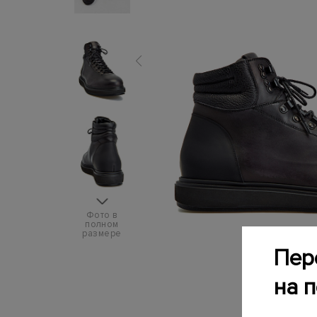
Фото в
полном
размере
Пер
на 