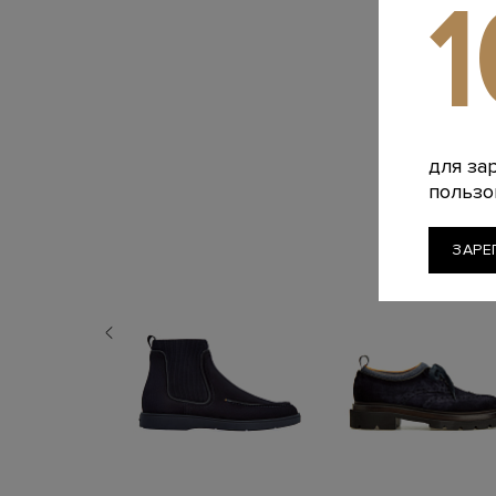
для за
пользо
ЗАРЕ