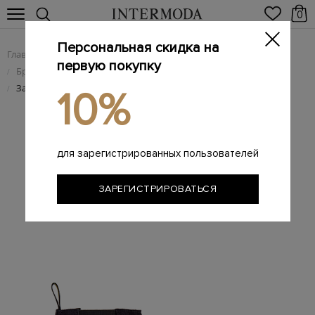
0
Персональная скидка на
Главная
Мужчинам
Брендовая мужская обувь
/
/
первую покупку
Брендовые мужские ботинки
/
Замшевые ботинки-челси с наборной подошвой Blake
/
10%
для зарегистрированных пользователей
ЗАРЕГИСТРИРОВАТЬСЯ