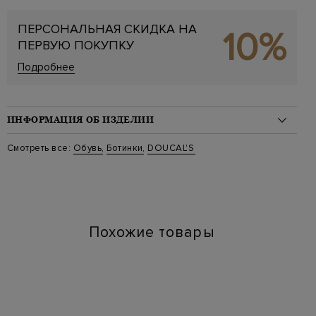
ПЕРСОНАЛЬНАЯ СКИДКА НА
10%
ПЕРВУЮ ПОКУПКУ
Подробнее
ИНФОРМАЦИЯ ОБ ИЗДЕЛИИ
Материал: замша 100%
Смотреть все:
Обувь
,
Ботинки
,
DOUCAL'S
Стиль: Челси
Цвет: Синий
Артикул: 3088gotnuf nb00
Высота платформы (см): 2.5
Длина по стельке (см): 28
Похожие товары