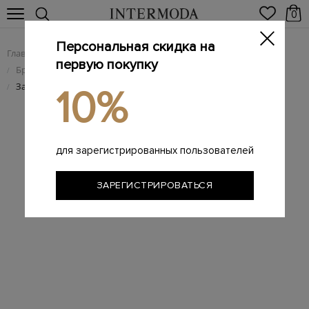
0
Персональная скидка на
Главная
Мужчинам
Брендовая мужская обувь
/
/
первую покупку
Брендовые мужские ботинки
/
Замшевые ботинки с отделкой из густого меха
/
10%
для зарегистрированных пользователей
ЗАРЕГИСТРИРОВАТЬСЯ