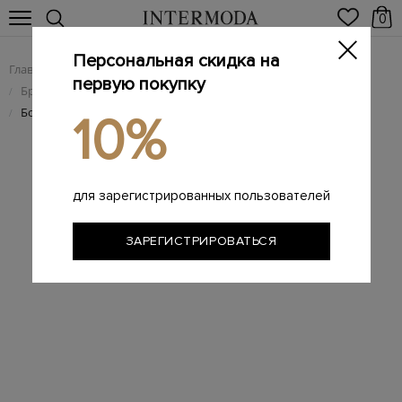
0
Персональная скидка на
Главная
Мужчинам
Брендовая мужская обувь
/
/
первую покупку
Брендовые мужские ботинки
/
Ботинки-дерби из телячьей кожи с брогированной отделкой
/
10%
для зарегистрированных пользователей
ЗАРЕГИСТРИРОВАТЬСЯ