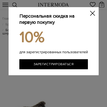
0
Персональная скидка на
Главная
Мужчинам
Брендовая мужская обувь
/
/
первую покупку
Брендовые мужские ботинки
/
Ботинки из крупнозернистой кожи и овчины с треккинговой
/
10%
шнуровкой
для зарегистрированных пользователей
ЗАРЕГИСТРИРОВАТЬСЯ