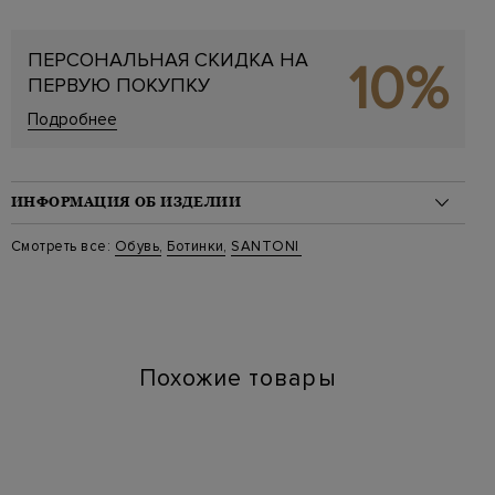
ПЕРСОНАЛЬНАЯ СКИДКА НА
10%
ПЕРВУЮ ПОКУПКУ
Подробнее
ИНФОРМАЦИЯ ОБ ИЗДЕЛИИ
Материал: кожа 100%, мех 100%
Смотреть все:
Обувь
,
Ботинки
,
SANTONI
На модели: Размер 41
Стиль: Высокие
Цвет: Черный
Артикул: mgsg18190 wn01
Высота платформы (см): 4
Длина по стельке (см): 26
Похожие товары