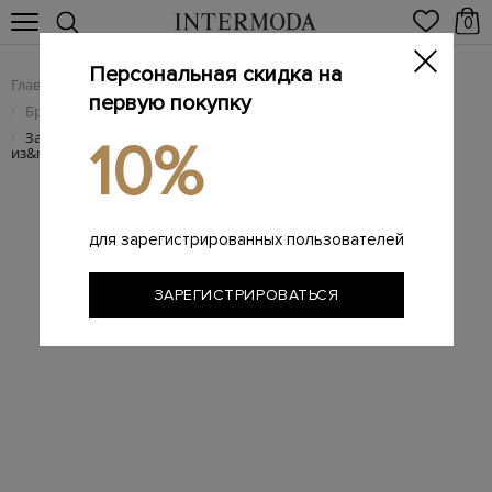
0
Персональная скидка на
Главная
Мужчинам
Брендовая мужская обувь
/
/
первую покупку
Брендовые мужские ботинки
/
Замшевые ботинки с&nbsp;внутренней отделкой
/
10%
из&nbsp;овчины
для зарегистрированных пользователей
ЗАРЕГИСТРИРОВАТЬСЯ