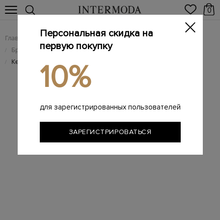
0
Персональная скидка на
Главная
Мужчинам
Брендовая мужская обувь
/
/
первую покупку
Брендовые мужские кеды
/
Кеды из окрашенной вручную кожи с контрастной отделкой
/
10%
для зарегистрированных пользователей
ЗАРЕГИСТРИРОВАТЬСЯ