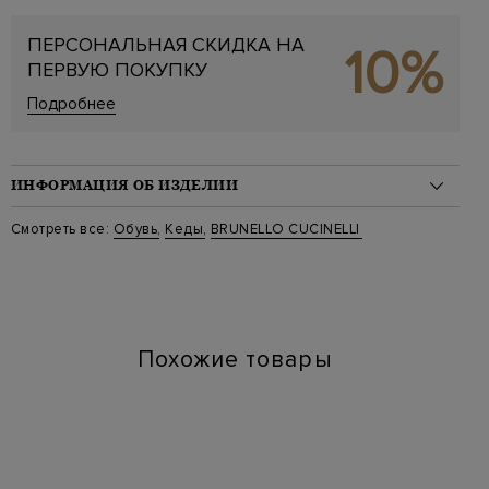
ПЕРСОНАЛЬНАЯ СКИДКА НА
10%
ПЕРВУЮ ПОКУПКУ
Подробнее
ИНФОРМАЦИЯ ОБ ИЗДЕЛИИ
Материал: кожа 100%
Смотреть все:
Обувь
,
Кеды
,
BRUNELLO CUCINELLI
На модели: Размер 43
Стиль: Низкие
Цвет: Коричневый
Артикул: mzudnbj264 cyn33
Высота платформы (см): 3
Длина по стельке (см): 29
Похожие товары