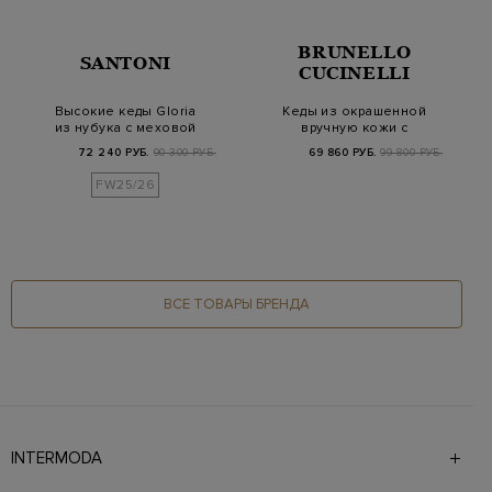
BRUNELLO
SANTONI
CUCINELLI
Высокие кеды Gloria
Кеды из окрашенной
из нубука с меховой
вручную кожи с
подкладкой
контрастной отделкой
72 240 РУБ.
90 300 РУБ.
69 860 РУБ.
99 800 РУБ.
FW25/26
ВСЕ ТОВАРЫ БРЕНДА
INTERMODA
Галерея бутиков INTERMODA представляет более 60