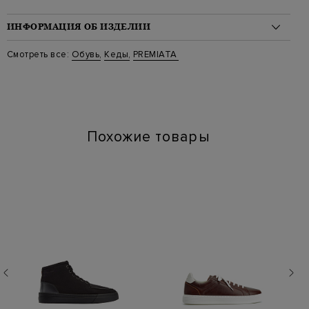
ИНФОРМАЦИЯ ОБ ИЗДЕЛИИ
Материал: текстиль 100%
Смотреть все:
Обувь
,
Кеды
,
PREMIATA
Стиль: Низкие
Цвет: Черный
Артикул: QUINN VAR8245
Высота платформы (см): 4
Длина по стельке (см): 28
Похожие товары