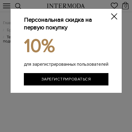
0
Персональная скидка на
Главная
Мужчинам
Брендовая мужская обувь
/
/
первую покупку
Брендовые мужские кеды
/
Текстильные кеды Quinn на контрастной брендированной
/
10%
подошве
для зарегистрированных пользователей
ЗАРЕГИСТРИРОВАТЬСЯ