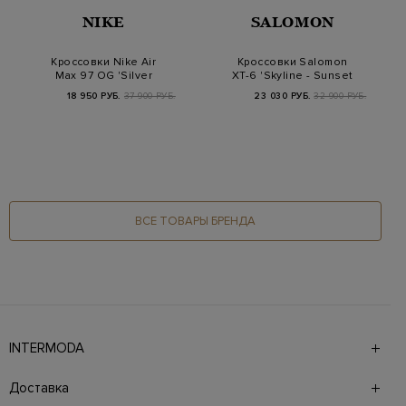
NIKE
SALOMON
Кроссовки Nike Air
Кроссовки Salomon
Max 97 OG 'Silver
XT-6 'Skyline - Sunset
Bullet'
(Moonscape Vi…
18 950 РУБ.
37 900 РУБ.
23 030 РУБ.
32 900 РУБ.
ВСЕ ТОВАРЫ БРЕНДА
INTERMODA
Галерея бутиков INTERMODA представляет более 60
брендов на 4 этажах в самом центре города. На сайте
Доставка
также презентованы новинки с последних показов и