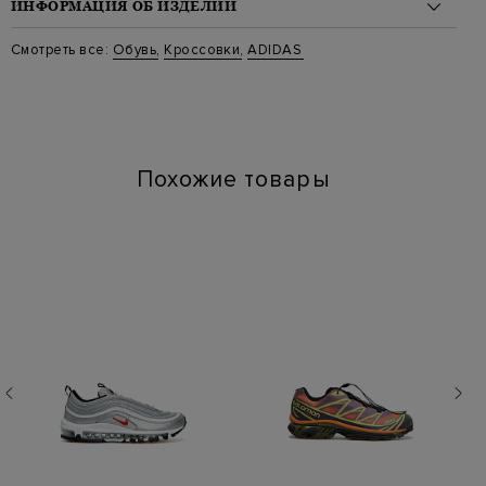
ИНФОРМАЦИЯ ОБ ИЗДЕЛИИ
Материал: кожа 90%, замша 10%
Смотреть все:
Обувь
,
Кроссовки
,
ADIDAS
Стиль: Низкие
Цвет: Черный
Артикул: IE3402
Похожие товары