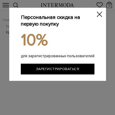
0
Персональная скидка на
Главная
Мужчинам
Брендовая мужская обувь
/
/
первую покупку
Брендовые мужские кроссовки
/
Кроссовки Adidas Handball Spezial 'Black Gum'
/
10%
для зарегистрированных пользователей
ЗАРЕГИСТРИРОВАТЬСЯ