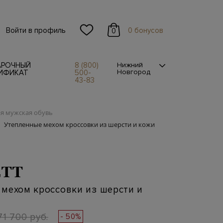
Войти в профиль
0 бонусов
0
АРОЧНЫЙ
8 (800)
Нижний
Новгород
ИФИКАТ
500-
43-83
я мужская обувь
Утепленные мехом кроссовки из шерсти и кожи
TT
мехом кроссовки из шерсти и
71 700 руб.
- 50%