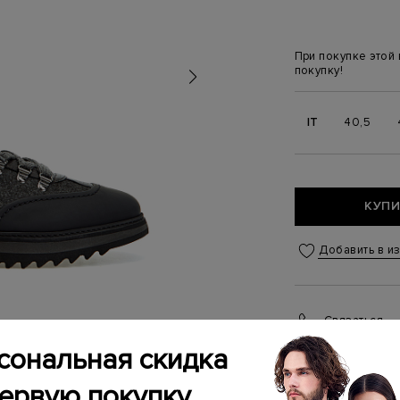
При покупке этой
покупку!
IT
40,5
КУПИ
Добавить в и
Связаться
Менеджер бутика
сональная скидка
(ежедневно с 10:0
первую покупку