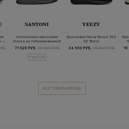
E
SANTONI
YEEZY
ce
Утепленные кроссовки
Кроссовки Yeezy Boost 350
Кро
k —
Innova из патинированной
V2 'Bred'
'
кожи и м…
УБ.
71 920 РУБ.
89 900 РУБ.
34 930 РУБ.
49 900 РУБ.
18
FW25/26
ВСЕ ТОВАРЫ БРЕНДА