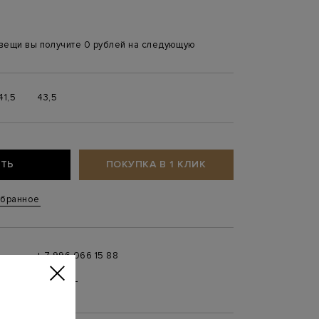
 вещи вы получите 0 рублей на следующую
41,5
43,5
ТЬ
ПОКУПКА В 1 КЛИК
збранное
+ 7 996 066 15 88
 в
MAX
,
Telegram
0 до 21:00)