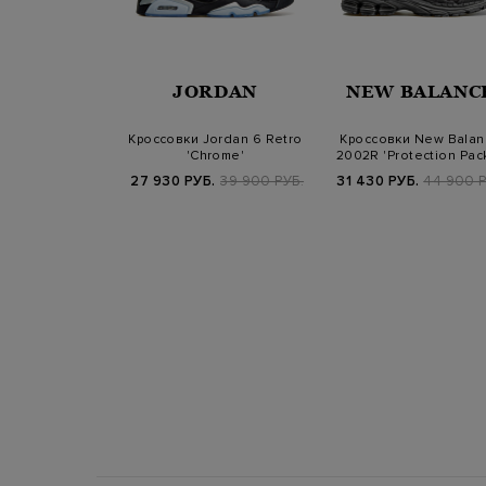
MIATA
JORDAN
NEW BALANC
Mick из мягкой
Кроссовки Jordan 6 Retro
Кроссовки New Balan
с меховой
'Chrome'
2002R 'Protection Pac
кладкой
Phantom…
800 РУБ.
27 930 РУБ.
39 900 РУБ.
31 430 РУБ.
44 900 Р
25/26