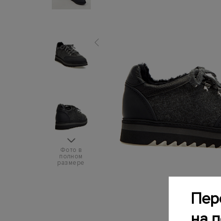
Фото в
полном
размере
Пер
на 