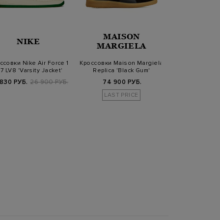
MAISON
NIKE
NIK
MARGIELA
ссовки Nike Air Force 1
Кроссовки Maison Margiela
Кроссовки 1017
07 LV8 'Varsity Jacket'
Replica 'Black Gum'
Nike Air Force 1
 830 РУБ.
26 900 РУБ.
74 900 РУБ.
114 900
LAST PRICE