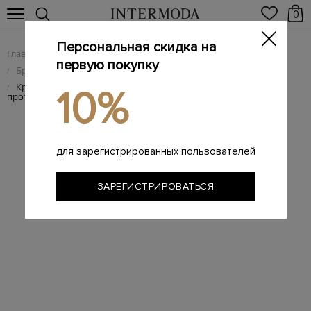
0
Персональная скидка на
Главная
Мужчинам
Брендовая мужская обувь
/
/
первую покупку
Брендовые мужские кроссовки
/
Кроссовки из крупнозернистой кожи с перфорацией и
/
10%
протектором
для зарегистрированных пользователей
ЗАРЕГИСТРИРОВАТЬСЯ