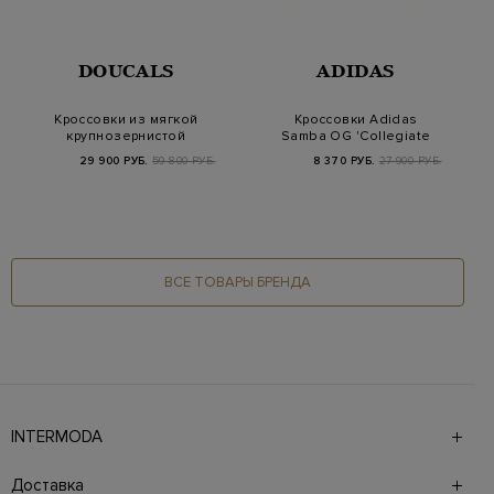
DOUCALS
ADIDAS
Кроссовки из мягкой
Кроссовки Adidas
крупнозернистой
Samba OG 'Collegiate
кожи и замши с пер…
Green' (W)
29 900 РУБ.
59 800 РУБ.
8 370 РУБ.
27 900 РУБ.
ВСЕ ТОВАРЫ БРЕНДА
INTERMODA
Галерея бутиков INTERMODA представляет более 60
брендов на 4 этажах в самом центре города. На сайте
Доставка
также презентованы новинки с последних показов и