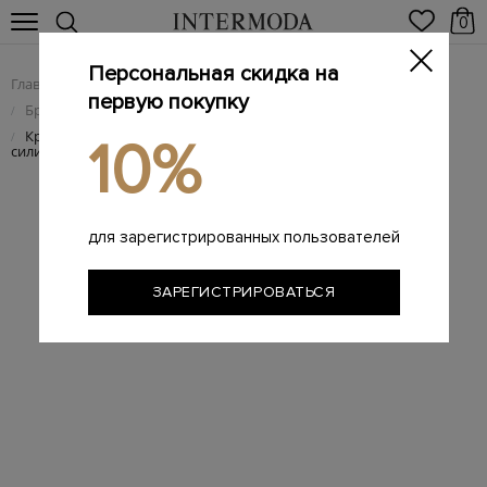
0
Персональная скидка на
Главная
Мужчинам
Брендовая мужская обувь
/
/
первую покупку
Брендовые мужские кроссовки
/
Кроссовки Klimb с амортизирующей подошвой и
/
10%
силиконовой отделкой
для зарегистрированных пользователей
ЗАРЕГИСТРИРОВАТЬСЯ