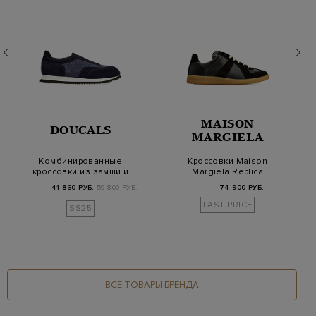
MAISON
DOUCALS
MARGIELA
Комбинированные
Кроссовки Maison
кроссовки из замши и
Margiela Replica
сетчатого текстил…
'Black Gum'
41 860 РУБ.
59 800 РУБ.
74 900 РУБ.
LAST PRICE
SS25
ВСЕ ТОВАРЫ БРЕНДА