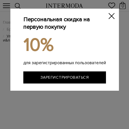
0
Персональная скидка на
Главная
Мужчинам
Брендовая мужская обувь
/
/
первую покупку
Брендовые мужские кроссовки
/
Ультралегкие кроссовки Emilien из&nbsp;дышащего текстиля
/
10%
и&nbsp;кожи
для зарегистрированных пользователей
ЗАРЕГИСТРИРОВАТЬСЯ