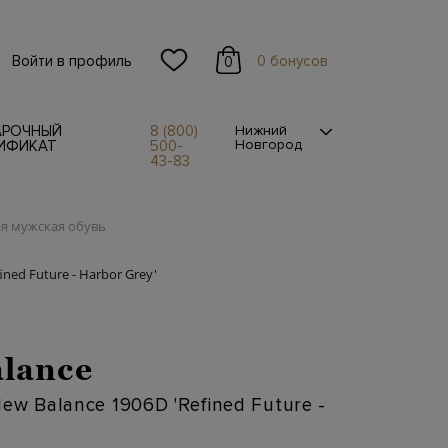
Войти в профиль
0 бонусов
0
АРОЧНЫЙ
8 (800)
Нижний
Новгород
ИФИКАТ
500-
43-83
я мужская обувь
ned Future - Harbor Grey'
lance
ew Balance 1906D 'Refined Future -