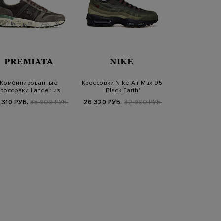
PREMIATA
NIKE
PREM
Комбинированные
Кроссовки Nike Air Max 95
Кроссовки 
кроссовки Lander из
'Black Earth'
перфорированн
актурного текстил…
объемной
 310 РУБ.
35 900 РУБ.
26 320 РУБ.
32 900 РУБ.
34 900
SS2