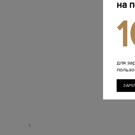
на 
для за
пользо
ЗАРЕ