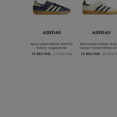
BALANCE
ADIDAS
ADIDAS
 New Balance
Кроссовки adidas Gazelle
Кроссовки adidas Gaze
pse Castlerock'
Indoor 'Legend Ink'
Indoor 'Cream White G
Gum…
Б.
34 900 РУБ.
13 950 РУБ.
27 900 РУБ.
13 950 РУБ.
27 900 Р