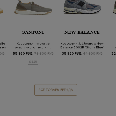
SANTONI
NEW BALANCE
lle
Кроссовки Innova из
Кроссовки JJJJound x New
reen
эластичного текстиля,
Balance 2002R 'Storm Blue'
нубука и кож…
ф
УБ.
55 860 РУБ.
79 800 РУБ.
35 920 РУБ.
44 900 РУБ.
32
SS25
ВСЕ ТОВАРЫ БРЕНДА