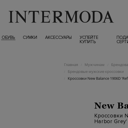
ОБУВЬ
СУМКИ
АКСЕССУАРЫ
УСПЕЙТЕ
ПОД
КУПИТЬ
СЕРТ
Главная
Мужчинам
Брендова
/
/
Брендовые мужские кроссовки
/
Кроссовки New Balance 1906D 'Refi
/
New Ba
Кроссовки N
Harbor Grey'