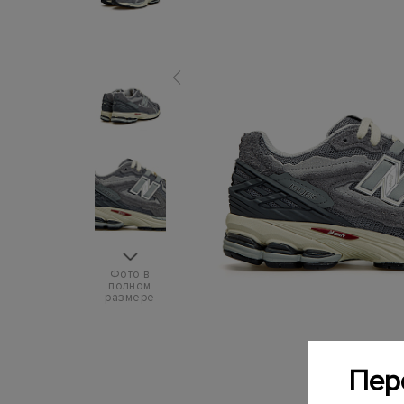
Фото в
полном
размере
Пер