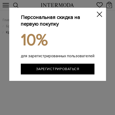
0
Персональная скидка на
Главная
Мужчинам
Брендовая мужская обувь
/
/
первую покупку
Брендовые мужские кроссовки
/
Кроссовки The Basement x New Balance 2002R 'Earth Brown'
/
10%
для зарегистрированных пользователей
ЗАРЕГИСТРИРОВАТЬСЯ