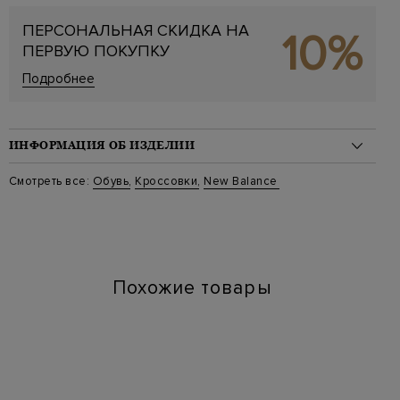
ПЕРСОНАЛЬНАЯ СКИДКА НА
10%
ПЕРВУЮ ПОКУПКУ
Подробнее
ИНФОРМАЦИЯ ОБ ИЗДЕЛИИ
Материал: замша 75%, резина 25%
Смотреть все:
Обувь
,
Кроссовки
,
New Balance
Стиль: Низкие, NB 2002R
Цвет: Коричневый
Артикул: M2002RBC
Похожие товары