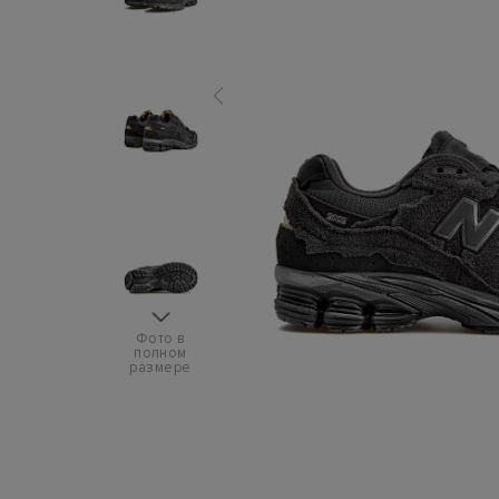
Фото в
полном
размере