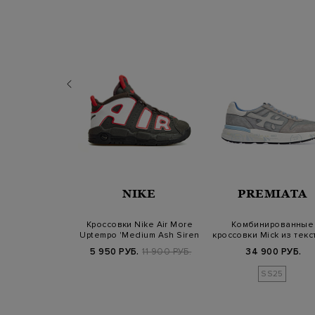
IKE
NIKE
PREMIATA
Nike Dunk High
Кроссовки Nike Air More
Комбинированные
an Green'
Uptempo 'Medium Ash Siren
кроссовки Mick из текс
Red…
и замши
Б.
27 900 РУБ.
5 950 РУБ.
11 900 РУБ.
34 900 РУБ.
SS25