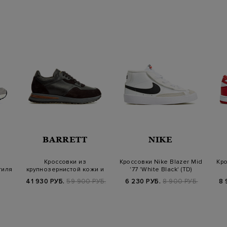
деконструкция и 
классическую сет
замши — контраст
необработанными 
течением времени
полностью, чтобы
из резины и приш
обеспечивает мяг
амортизирующими 
специальная встав
предотвращает ск
покажется, что па
искусственно сос
⠀
Модель унисекс п
BARRETT
NIKE
Кроссовки из
Кроссовки Nike Blazer Mid
Кро
тиля
крупнозернистой кожи и
'77 'White Black' (TD)
замши с байковой о…
41 930 РУБ.
59 900 РУБ.
6 230 РУБ.
8 900 РУБ.
8 