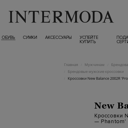
ОБУВЬ
СУМКИ
АКСЕССУАРЫ
УСПЕЙТЕ
ПОД
КУПИТЬ
СЕРТ
Главная
Мужчинам
Брендова
/
/
Брендовые мужские кроссовки
/
Кроссовки New Balance 2002R 'Pro
/
New Ba
Кроссовки N
— Phantom'