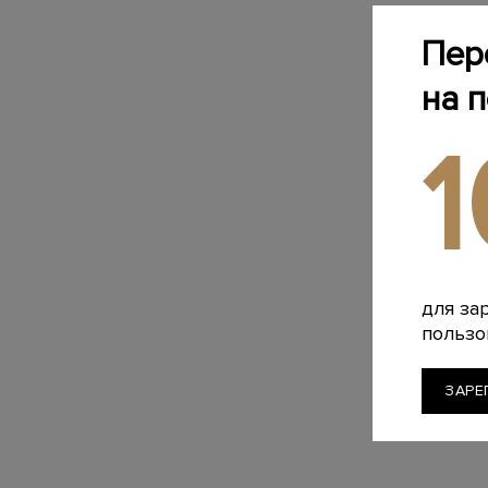
Пер
на 
для за
пользо
ЗАРЕ