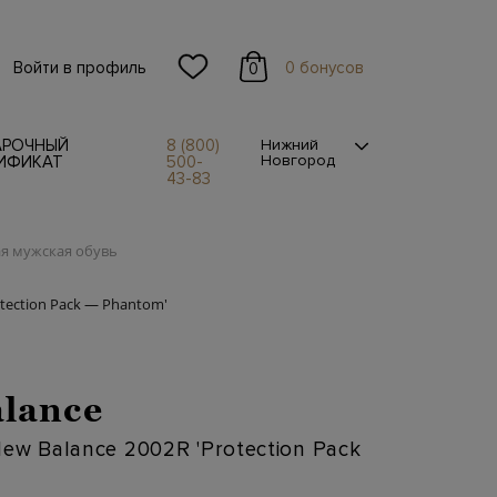
Войти в профиль
0 бонусов
0
АРОЧНЫЙ
8 (800)
Нижний
Новгород
ИФИКАТ
500-
43-83
я мужская обувь
tection Pack — Phantom'
lance
ew Balance 2002R 'Protection Pack