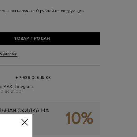
 вещи вы получите 0 рублей на следующую
ТОВАР ПРОДАН
збранное
+ 7 996 066 15 88
 в
MAX
,
Telegram
0 до 21:00)
ЬНАЯ СКИДКА НА
10%
ОКУПКУ