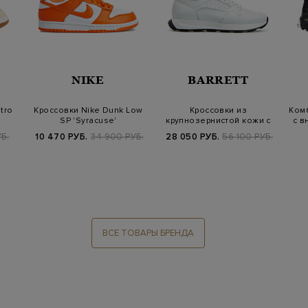
NIKE
BARRETT
tro
Кроссовки Nike Dunk Low
Кроссовки из
Ком
SP 'Syracuse'
крупнозернистой кожи с
с в
перфорацией и прот…
УБ.
10 470 РУБ.
34 900 РУБ.
28 050 РУБ.
56 100 РУБ.
ВСЕ ТОВАРЫ БРЕНДА