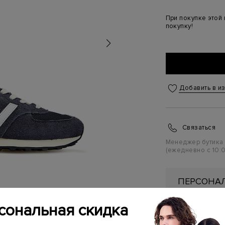
При покупке этой
покупку!
Добавить в и
Связаться
Менеджер бутика
(ежедневно с 10:0
ПЕРСОНАЛ
ПЕРВУЮ П
сональная скидка
Подробнее