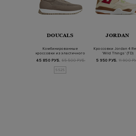
RRETT
DOUCALS
JORDAN
кроссовки с
Комбинированные
Кроссовки Jordan 4 Re
и вставками и
кроссовки из эластичного
'Wild Things' (TD)
ладкой…
текстиля и за…
Б.
69 900 РУБ.
45 850 РУБ.
65 500 РУБ.
5 950 РУБ.
11 900 Р
SS25