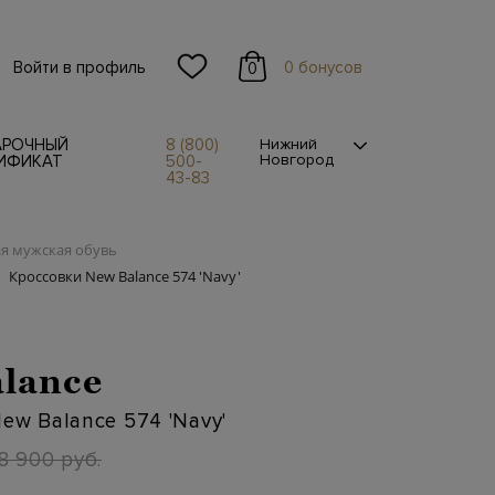
Войти в профиль
0 бонусов
0
АРОЧНЫЙ
8 (800)
Нижний
Новгород
ИФИКАТ
500-
43-83
я мужская обувь
Кроссовки New Balance 574 'Navy'
lance
ew Balance 574 'Navy'
8 900 руб.