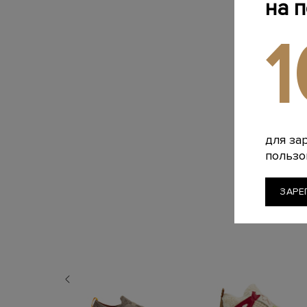
на 
для за
пользо
ЗАРЕ