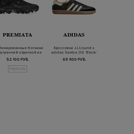
PREMIATA
ADIDAS
PREM
бинированные ботинки
Кроссовки JJJJound x
Кроссовки M
нутренней отделкой из
adidas Samba OG 'Black'
текстиля и
меха
объемным 
52 100 РУБ.
69 900 РУБ.
34 900
FW25/26