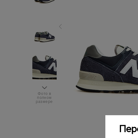
Фото в
полном
размере
Пер