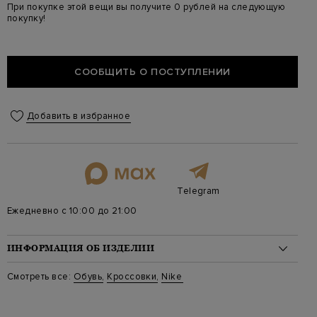
При покупке этой вещи вы получите 0 рублей на следующую
покупку!
СООБЩИТЬ О ПОСТУПЛЕНИИ
Добавить в избранное
Telegram
Ежедневно с 10:00 до 21:00
ИНФОРМАЦИЯ ОБ ИЗДЕЛИИ
Материал: текстиль 60%, замша 40%
Смотреть все:
Обувь
,
Кроссовки
,
Nike
Стиль: Низкие, Dunk
Цвет: Синий
Артикул: CV0316 400