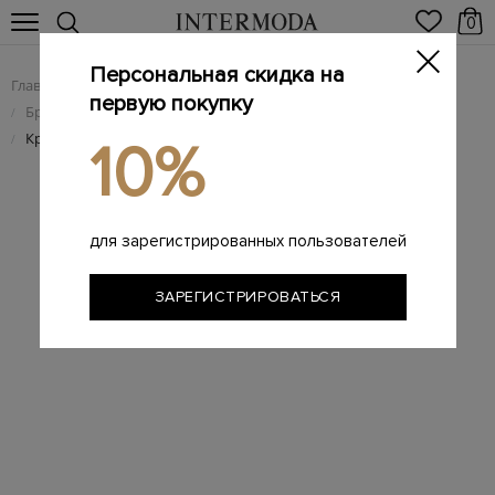
0
Персональная скидка на
Главная
Мужчинам
Брендовая мужская обувь
/
/
первую покупку
Брендовые мужские кроссовки
/
Кроссовки Nike SB Dunk Low Pro Premium 'Sashiko'
/
10%
для зарегистрированных пользователей
ЗАРЕГИСТРИРОВАТЬСЯ