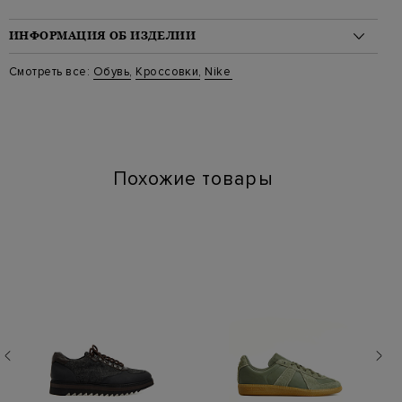
ИНФОРМАЦИЯ ОБ ИЗДЕЛИИ
Материал: текстиль 89%, замша 11%
Смотреть все:
Обувь
,
Кроссовки
,
Nike
Стиль: Низкие, Dunk
Цвет: Серый
Артикул: DM0774 111
Похожие товары