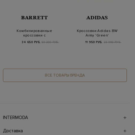
BARRETT
ADIDAS
Комбинированные
Кроссовки Adidas BW
кроссовки с
Army 'Green'
противоскользящим
34 650 РУБ.
69 300 РУБ.
11 950 РУБ.
23 900 РУБ.
протекто…
ВСЕ ТОВАРЫ БРЕНДА
INTERMODA
Галерея бутиков INTERMODA представляет более 60
брендов на 4 этажах в самом центре города. На сайте
Доставка
также презентованы новинки с последних показов и