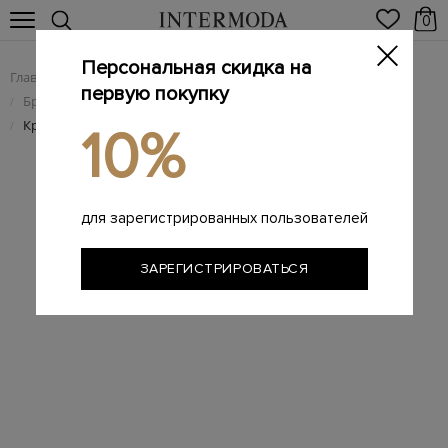
0
Персональная скидка на
Главная
Мужчинам
Брендовая мужская обувь
/
/
первую покупку
Брендовые мужские кроссовки
/
Кроссовки Nike SB Dunk Low Pro Premium 'Mummy'
/
10%
для зарегистрированных пользователей
ЗАРЕГИСТРИРОВАТЬСЯ