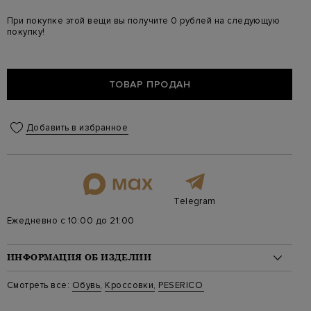
При покупке этой вещи вы получите 0 рублей на следующую
покупку!
ТОВАР ПРОДАН
Добавить в избранное
Telegram
Ежедневно с 10:00 до 21:00
ИНФОРМАЦИЯ ОБ ИЗДЕЛИИ
Материал: кожа 100%
Смотреть все:
Обувь
,
Кроссовки
,
PESERICO
Стиль: Низкие
Цвет: Бежевый