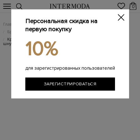
0
Персональная скидка на
Главная
Мужчинам
Брендовая мужская обувь
/
/
первую покупку
Брендовые мужские кроссовки
/
Кроссовки из замши и текстиля с брендированной
/
10%
шнуровкой
для зарегистрированных пользователей
ЗАРЕГИСТРИРОВАТЬСЯ