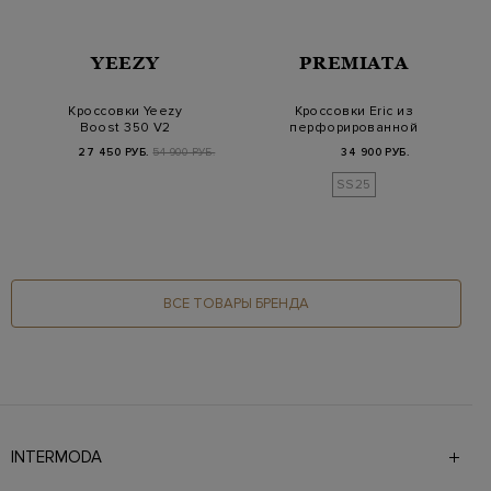
YEEZY
PREMIATA
Кроссовки Yeezy
Кроссовки Eric из
Boost 350 V2
перфорированной
'Dazzling Blue'
замши с объемной
27 450 РУБ.
54 900 РУБ.
34 900 РУБ.
сим…
SS25
ВСЕ ТОВАРЫ БРЕНДА
INTERMODA
Галерея бутиков INTERMODA представляет более 60