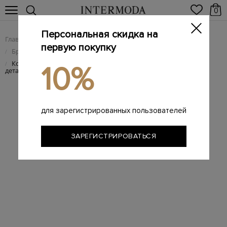
0
Персональная скидка на
Главная
Мужчинам
Брендовая мужская обувь
/
/
первую покупку
Брендовые мужские кроссовки
/
Комбинированные кроссовки Moerun с фактурными
/
10%
деталями
для зарегистрированных пользователей
ЗАРЕГИСТРИРОВАТЬСЯ