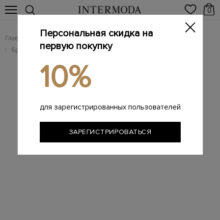
0
Персональная скидка на
Главная
Мужчинам
Брендовая мужская обувь
/
/
первую покупку
Брендовые мужские кроссовки
кроссовки
/
/
10%
для зарегистрированных пользователей
ЗАРЕГИСТРИРОВАТЬСЯ