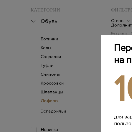
КАТЕГОРИИ
ФИЛЬТР
Обувь
Стиль
Дополнит
Результат:
Ботинки
Пер
Кеды
Сандалии
на 
Туфли
Слипоны
Кроссовки
Шлепанцы
Лоферы
Эспадрильи
для за
пользо
Новинка