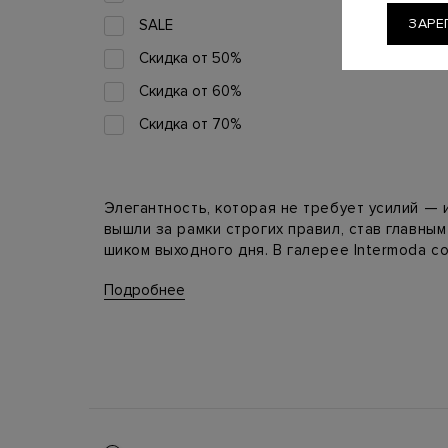
ЗАРЕ
SALE
Скидка от 50%
Скидка от 60%
Скидка от 70%
Элегантность, которая не требует усилий —
вышли за рамки строгих правил, став главны
шиком выходного дня. В галерее Intermoda 
не привык искать компромиссы между стату
Подробнее
Анатомия комфорта и многообразие
У обуви без застежек есть свой секрет: чтоб
ногу), архитектура колодки должна быть выв
прошивке деталей. В нашем каталоге вы най
Пенни-лоферы и модели с кисточками:
статус