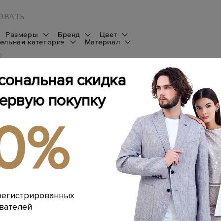
ОВАТЬ
Размеры
Бренд
Цвет
ельная категория
Материал
0
сональная скидка
Товаров не найдено
первую покупку
10%
регистрированных
вателей