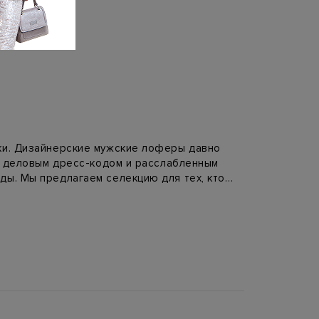
вки. Дизайнерские мужские лоферы давно
ду деловым дресс-кодом и расслабленным
ды. Мы предлагаем селекцию для тех, кто
о летом, когда ее часто носят на босу
ляют такое внимание анатомии и ручной
ечный компаньон для неформальных костюмов,