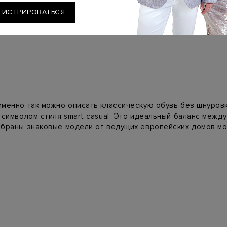
ГИСТРИРОВАТЬСЯ
 именно так можно описать классическую обувь без шнуро
м символом стиля smart casual. Это идеальный баланс меж
собраны знаковые модели от ведущих европейских домов мо
сным внешним видом и абсолютным комфортом.
 фасонов
ы пара не спадала при ходьбе и не натирала кожу (особенн
ерена до миллиметра. Именно поэтому люксовые марки уде
дете решения под любой образ:
ная база из полированной или матовой телячьей кожи. Безупр