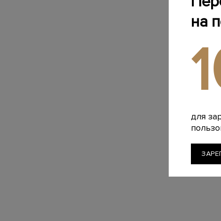
Пер
на 
для за
пользо
ЗАРЕ