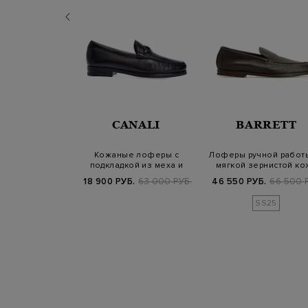
UCALS
CANALI
BARRETT
ной работы из
Кожаные лоферы с
Лоферы ручной работ
нной кожи с
подкладкой из меха и
мягкой зернистой ко
точками
литой символикой
Б.
68 800 РУБ.
18 900 РУБ.
63 000 РУБ.
46 550 РУБ.
66 500 
SS25
SS25