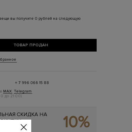
 вещи вы получите 0 рублей на следующую
ТОВАР ПРОДАН
збранное
+ 7 996 066 15 88
 в
MAX
,
Telegram
0 до 21:00)
ЬНАЯ СКИДКА НА
10%
ОКУПКУ