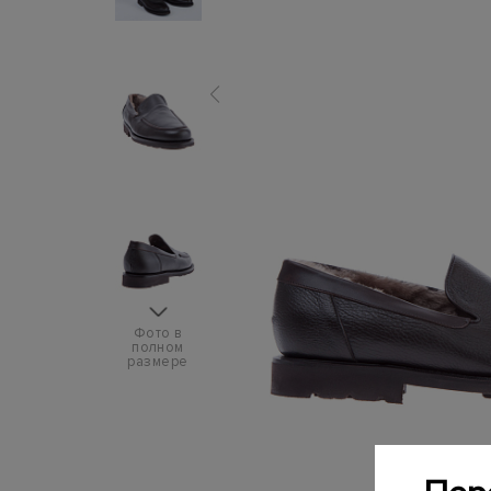
Фото в
полном
размере