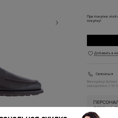
При покупке этой
покупку!
Добавить в и
Связаться
Менеджер бутика
(ежедневно с 10:0
ПЕРСОНАЛ
ПЕРВУЮ П
Подробнее