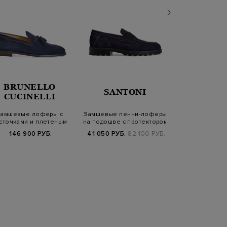
BRUNELLO
SANTONI
SANT
CUCINELLI
амшевые лоферы с
Замшевые пенни-лоферы
Лоферы ручной
сточками и плетеным
на подошве с протектором
нубука с л
шнуром из кожи
перфора
146 900 РУБ.
41 050 РУБ.
82 100 РУБ.
42 350 РУБ.
8