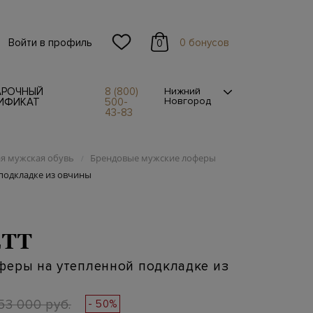
Войти в профиль
0 бонусов
0
АРОЧНЫЙ
8 (800)
Нижний
Новгород
ИФИКАТ
500-
43-83
я мужская обувь
Брендовые мужские лоферы
/
подкладке из овчины
TT
феры на утепленной подкладке из
53 000 руб.
- 50%