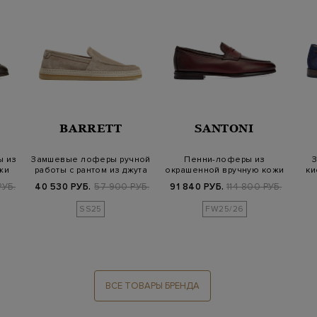
BARRETT
SANTONI
ы из
Замшевые лоферы ручной
Пенни-лоферы из
З
жи
работы с рантом из джута
окрашенной вручную кожи
ки
с патиной
РУБ.
40 530 РУБ.
57 900 РУБ.
91 840 РУБ.
114 800 РУБ.
SS25
FW25/26
ВСЕ ТОВАРЫ БРЕНДА