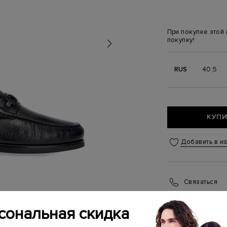
При покупке этой
покупку!
RUS
40,5
КУПИ
Добавить в и
Связаться
Менеджер бутика
(ежедневно с 10:0
сональная скидка