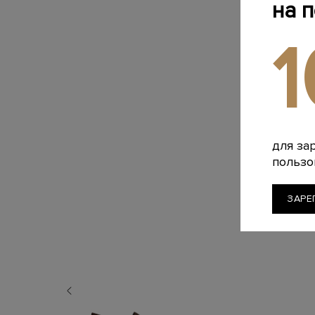
на 
для за
пользо
ЗАРЕ