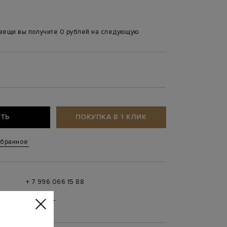
 вещи вы получите 0 рублей на следующую
ТЬ
ПОКУПКА В 1 КЛИК
збранное
+ 7 996 066 15 88
 в
MAX
,
Telegram
0 до 21:00)