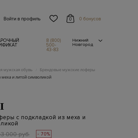
Войти в профиль
0 бонусов
0
АРОЧНЫЙ
8 (800)
Нижний
Новгород
ИФИКАТ
500-
43-83
я мужская обувь
Брендовые мужские лоферы
/
 меха и литой символикой
I
еры с подкладкой из меха и
оликой
63 000 руб.
- 70%