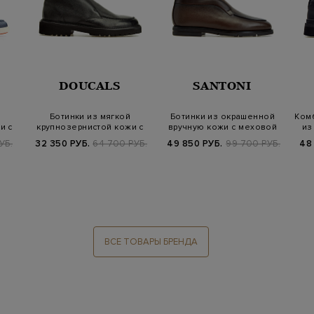
DOUCALS
SANTONI
Ботинки из мягкой
Ботинки из окрашенной
Ком
и с
крупнозернистой кожи с
вручную кожи с меховой
из
ко…
меховой подкл…
подкладко…
УБ.
32 350 РУБ.
64 700 РУБ.
49 850 РУБ.
99 700 РУБ.
48
ВСЕ ТОВАРЫ БРЕНДА