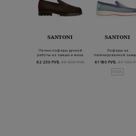
RRETT
SANTONI
SANTONI
лоферы ручной
Пенни-лоферы ручной
Лоферы из
подкладкой из
работы из замши и меха
патинированной замш
вчины
ягненка
перфорацией и отдел
Б.
59 200 РУБ.
62 230 РУБ.
88 900 РУБ.
61 180 РУБ.
87 400 Р
SS25