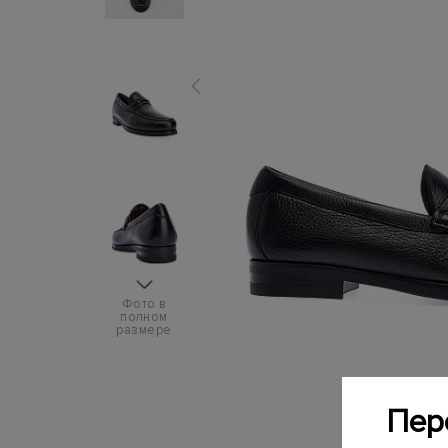
Фото в
полном
размере
Пер