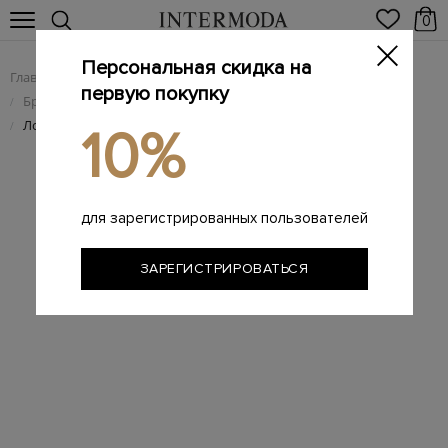
0
Персональная скидка на
Главная
Мужчинам
Брендовая мужская обувь
/
/
первую покупку
Брендовые мужские лоферы
/
Лоферы ручной работы из бархатистой замши
/
10%
для зарегистрированных пользователей
ЗАРЕГИСТРИРОВАТЬСЯ