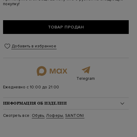
покупку!
ТОВАР ПРОДАН
Добавить в избранное
Telegram
Ежедневно с 10:00 до 21:00
ИНФОРМАЦИЯ ОБ ИЗДЕЛИИ
Материал: кожа 100%
Смотреть все:
Обувь
,
Лоферы
,
SANTONI
Цвет: Синий
Артикул: mcng18000 vru59
Высота платформы (см): 1.5
Длина по стельке (см): 30