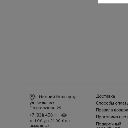
Доставка
г. Нижний Новгород
Доставка в стра
ул. Большая
Способы оплат
производится
Оплата в интерн
Покровская, 25
курьерской слу
Правила возвра
магазине
СДЭК, DHL при 
Интернет-магаз
+7 (831) 458-14-75
+7 (831) 458-14-75
осуществляется
предоплате.
Программа пар
позволяет верн
несколькими
Возможные
с 11:00 до 21:00 без
товар в течение
способами:
Подарочный
дополнительны
выходных
недель с момен
наличными курь