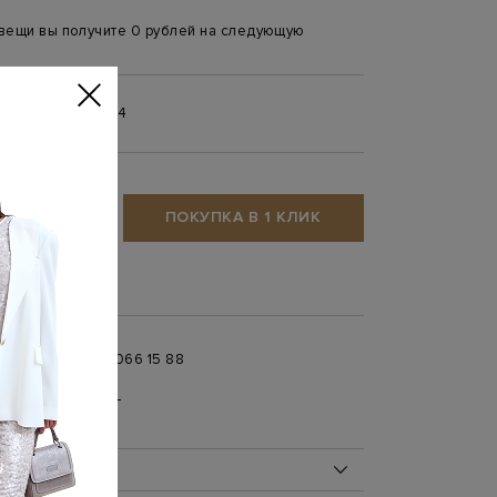
 вещи вы получите 0 рублей на следующую
2,5
43
44
ТЬ
ПОКУПКА В 1 КЛИК
збранное
+ 7 996 066 15 88
 в
MAX
,
Telegram
0 до 21:00)
ОБ ИЗДЕЛИИ