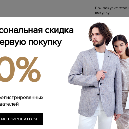
При покупке этой
покупку!
сональная скидка
IT
41,5
4
первую покупку
10%
КУПИ
Добавить в и
Связаться
регистрированных
Менеджер бутика
вателей
(ежедневно с 10:0
ГИСТРИРОВАТЬСЯ
ИНФОРМАЦИЯ 