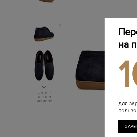
Пер
на 
Фото в
полном
размере
для за
пользо
ЗАРЕ