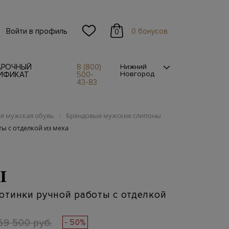
Войти в профиль
0 бонусов
0
АРОЧНЫЙ
8 (800)
Нижний
Новгород
ИФИКАТ
500-
43-83
я мужская обувь
Брендовые мужские слипоны
/
 с отделкой из меха
I
отинки ручной работы с отделкой
69 500 руб.
- 50%