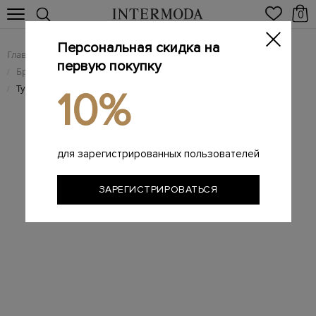
0
Персональная скидка на
Главная
Мужчинам
Брендовая мужская обувь
/
/
первую покупку
Брендовые мужские туфли
/
Туфли-дерби ручной работы из&nbsp;матовой кожи
/
10%
для зарегистрированных пользователей
ЗАРЕГИСТРИРОВАТЬСЯ