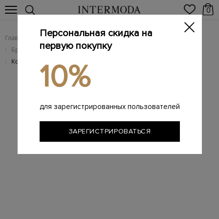
0
Персональная скидка на
Главная
Мужчинам
Брендовая мужская обувь
/
/
первую покупку
Брендовые мужские туфли
/
Кожаные туфли-дерби в&nbsp;классическом стиле
/
10%
для зарегистрированных пользователей
ЗАРЕГИСТРИРОВАТЬСЯ