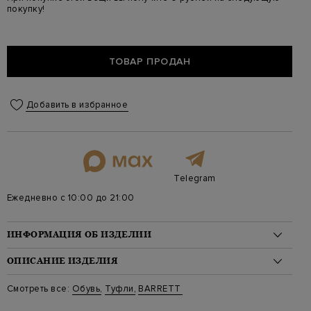
покупку!
ТОВАР ПРОДАН
Добавить в избранное
Telegram
Ежедневно с 10:00 до 21:00
ИНФОРМАЦИЯ ОБ ИЗДЕЛИИ
Материал: кожа 100%
ОПИСАНИЕ ИЗДЕЛИЯ
На модели: Размер 8,5
Стиль: Дерби
Лаконичные туфли-дерби от Barrett созданы из мягкой
Смотреть все:
Обувь
,
Туфли
,
BARRETT
Цвет: Черный
крупнозернистой кожи в черном цвете. Ручное окрашивание с
Артикул: 211U019 5
матовым финишем подчеркивает строгие линии кроя,