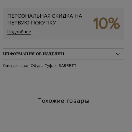
ПЕРСОНАЛЬНАЯ СКИДКА НА
10%
ПЕРВУЮ ПОКУПКУ
Подробнее
ИНФОРМАЦИЯ ОБ ИЗДЕЛИИ
Материал: кожа 100%
Смотреть все:
Обувь
,
Туфли
,
BARRETT
На модели: Размер 41
Стиль: Дерби
Цвет: Синий
Артикул: 211U055 52
Высота платформы (см): 3
Длина по стельке (см): 28.5
Похожие товары