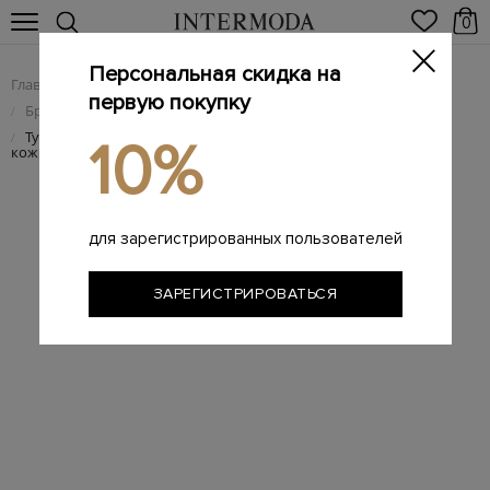
0
Персональная скидка на
Главная
Мужчинам
Брендовая мужская обувь
/
/
первую покупку
Брендовые мужские туфли
/
Туфли-дерби из окрашенной вручную крупнозернистой
/
10%
кожи
для зарегистрированных пользователей
ЗАРЕГИСТРИРОВАТЬСЯ