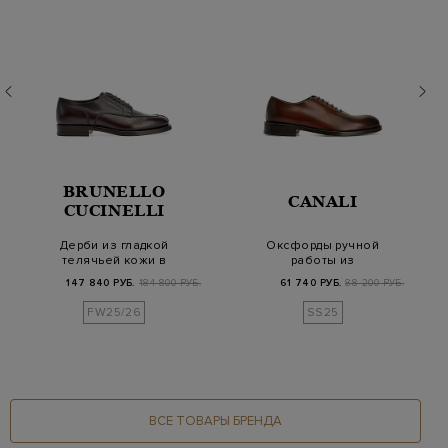
BRUNELLO
CANALI
CUCINELLI
Дерби из гладкой
Оксфорды ручной
телячьей кожи в
работы из
оттенке Dark Amber
полированной кожи с
147 840 РУБ.
184 800 РУБ.
61 740 РУБ.
88 200 РУБ.
Sm…
патиной
FW25/26
SS25
ВСЕ ТОВАРЫ БРЕНДА