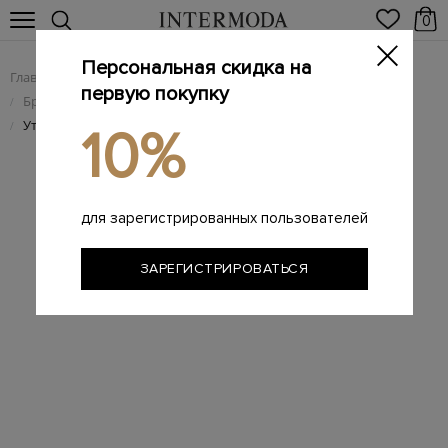
0
Персональная скидка на
Главная
Мужчинам
Брендовая мужская обувь
/
/
первую покупку
Брендовые мужские туфли
/
Утепленные мехом туфли-дерби из крупнозернистой кожи
/
10%
для зарегистрированных пользователей
ЗАРЕГИСТРИРОВАТЬСЯ