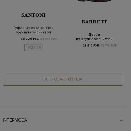
SANTONI
BARRETT
Туфли из окрашенной
вручную зернистой
Дерби
кожи с патиной
из крупнозернистой
68 720 РУБ.
85 900 РУБ.
кожи с перфорацией
21 810 РУБ.
72 700 РУБ.
FW25/26
ВСЕ ТОВАРЫ БРЕНДА
INTERMODA
Галерея бутиков INTERMODA представляет более 60