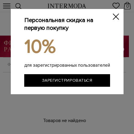
0
Персональная скидка на
Шорты
Главная
первую покупку
Мужчинам
Одежда
Шорты
/
/
/
10%
ФИЛЬТРОВАТЬ
СОРТИРОВАТЬ
для зарегистрированных пользователей
ЗАРЕГИСТРИРОВАТЬСЯ
Товаров не найдено